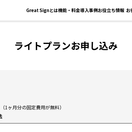
Great Signとは
機能・料金
導入事例
お役立ち情報
お
イベント・セミナー
新着情報・お知らせ
ライトプランお申し込み
 / 年（1ヶ月分の固定費用が無料）
法