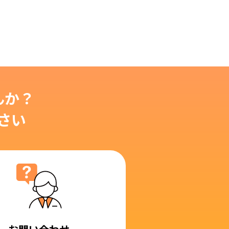
んか？
さい